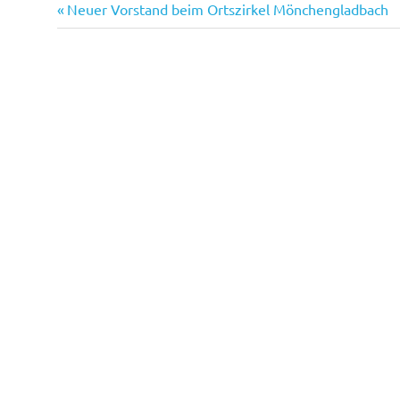
Vorheriger
Beitragsnavigation
Neuer Vorstand beim Ortszirkel Mönchengladbach
Beitrag: