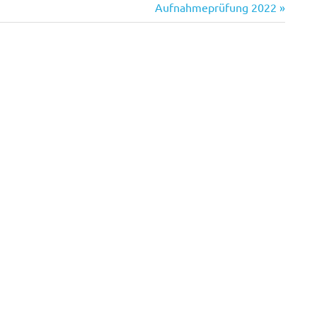
Nächster
Aufnahmeprüfung 2022
Beitrag: